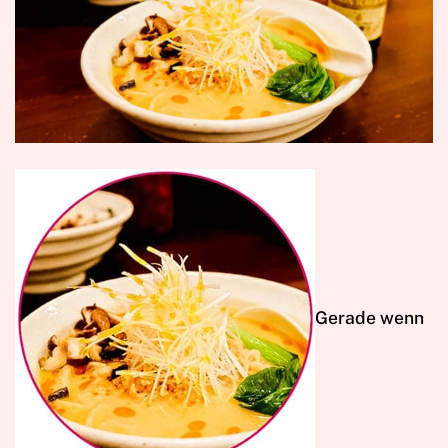
G
erade wenn