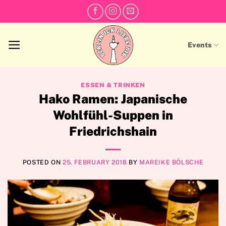
Skip
to
content
Events
ESSEN & TRINKEN
Hako Ramen: Japanische
Wohlfühl-Suppen in
Friedrichshain
POSTED ON
25. FEBRUARY 2018
BY
MAREIKE BÖLSCHE