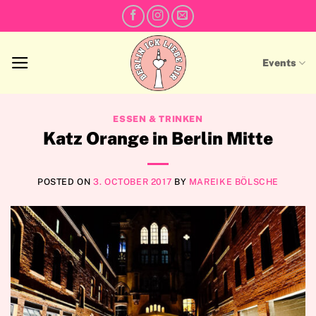
Skip
to
content
Events
ESSEN & TRINKEN
Katz Orange in Berlin Mitte
POSTED ON
3. OCTOBER 2017
BY
MAREIKE BÖLSCHE