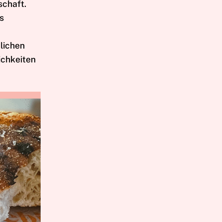
schaft.
s
dlichen
ichkeiten