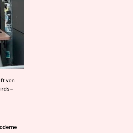
uft von
irds –
 moderne