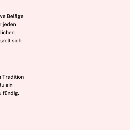
tive Beläge
r jeden
lichen,
gelt sich
h Tradition
du ein
 fündig.