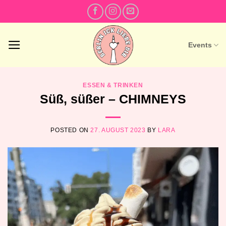
Skip
to
content
Events
ESSEN & TRINKEN
Süß, süßer – CHIMNEYS
POSTED ON
27. AUGUST 2023
BY
LARA