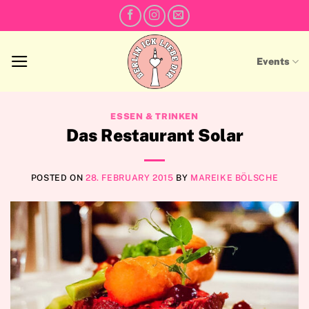
Skip
to
content
Events
ESSEN & TRINKEN
Das Restaurant Solar
POSTED ON
28. FEBRUARY 2015
BY
MAREIKE BÖLSCHE