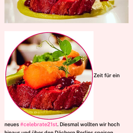
Z
eit für ein
neues
#celebrate21st
. Diesmal wollten wir hoch
hinaus und über den Dächern Berlins speisen.