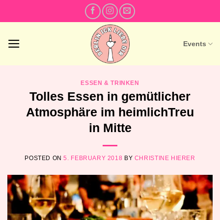
Skip
to
content
Events
ESSEN & TRINKEN
Tolles Essen in gemütlicher
Atmosphäre im heimlichTreu
in Mitte
POSTED ON
5. FEBRUARY 2018
BY
CHRISTINE HIERER