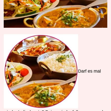
D
arf es mal