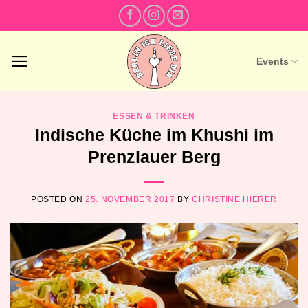
Skip
to
content
Events
ESSEN & TRINKEN
Indische Küche im Khushi im
Prenzlauer Berg
POSTED ON
25. NOVEMBER 2017
BY
CHRISTINE HIERER