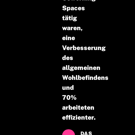
Spaces
tätig
waren,
eine
Verbesserung
des
allgemeinen
Wohlbefindens
und
70%
arbeiteten
effizienter.
DAS