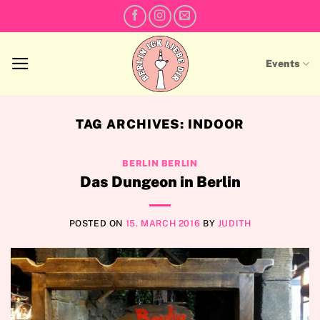
Skip
to
content
Events
TAG ARCHIVES:
INDOOR
BERLIN BERLIN
Das Dungeon in Berlin
POSTED ON
15. MARCH 2016
BY
JUDITH