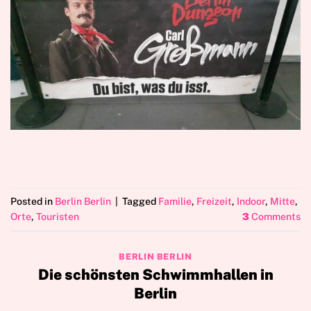
Posted in
Berlin Berlin
|
Tagged
Familie
,
Freizeit
,
Indoor
,
Mitte
,
Orte
,
Touristen
3
Comments
BERLIN BERLIN
Die schönsten Schwimmhallen in
Berlin