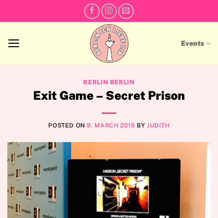
Skip
to
content
Events
BERLIN BERLIN
Exit Game – Secret Prison
POSTED ON
9. MARCH 2015
BY
JUDITH