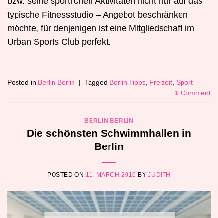
bzw. seine sportlichen Aktivitäten nicht nur auf das
typische Fitnessstudio – Angebot beschränken
möchte, für denjenigen ist eine Mitgliedschaft im
Urban Sports Club perfekt.
Posted in
Berlin Berlin
|
Tagged
Berlin Tipps
,
Freizeit
,
Sport
1
Comment
BERLIN BERLIN
Die schönsten Schwimmhallen in
Berlin
POSTED ON
11. MARCH 2016
BY
JUDITH