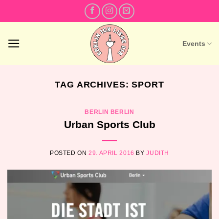
Skip
to
content
Events
TAG ARCHIVES:
SPORT
BERLIN BERLIN
Urban Sports Club
POSTED ON
29. APRIL 2016
BY
JUDITH