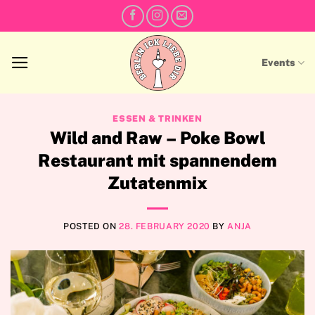
Skip
to
content
Events
ESSEN & TRINKEN
Wild and Raw – Poke Bowl
Restaurant mit spannendem
Zutatenmix
POSTED ON
28. FEBRUARY 2020
BY
ANJA