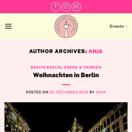
Skip
to
content
Events
AUTHOR ARCHIVES:
ANJA
BERLIN BERLIN
,
ESSEN & TRINKEN
Weihnachten in Berlin
POSTED ON
26. DECEMBER 2024
BY
ANJA