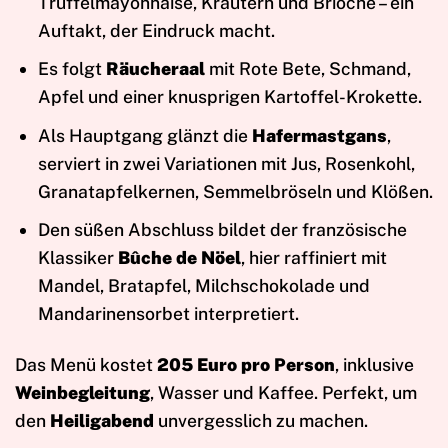
Trüffelmayonnaise, Kräutern und Brioche – ein
Auftakt, der Eindruck macht.
Es folgt
Räucheraal
mit Rote Bete, Schmand,
Apfel und einer knusprigen Kartoffel-Krokette.
Als Hauptgang glänzt die
Hafermastgans
,
serviert in zwei Variationen mit Jus, Rosenkohl,
Granatapfelkernen, Semmelbröseln und Klößen.
Den süßen Abschluss bildet der französische
Klassiker
Bûche de Nöel
, hier raffiniert mit
Mandel, Bratapfel, Milchschokolade und
Mandarinensorbet interpretiert.
Das Menü kostet
205 Euro pro Person
, inklusive
Weinbegleitung
, Wasser und Kaffee. Perfekt, um
den
Heiligabend
unvergesslich zu machen.