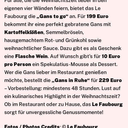
Für alle, die die Weihnachtszeit lieber in den
eigenen vier Wänden feiern, bietet das Le
Faubourg die
„Gans to go“
an. Für
199 Euro
bekommt ihr eine perfekt gebratene Gans mit
Kartoffelklößen
, Semmelbröseln,
hausgemachtem Rot- und Grünkohl sowie
weihnachtlicher Sauce. Dazu gibt es als Geschenk
eine
Flasche Wein
. Auf Wunsch gibt’s für
10 Euro
pro Person
ein Spekulatius-Mousse als Dessert.
Wer die Gans lieber im Restaurant genießen
möchte, bestellt die
„Gans in Ruhe“
für
229 Euro
– Vorbestellung: mindestens 48 Stunden. Lust auf
ein kulinarisches Highlight in der Weihnachtszeit?
Ob im Restaurant oder zu Hause, das
Le Faubourg
sorgt für unvergessliche Genussmomente!
Fotos / Photos Credits
: ©
Le Faubourg