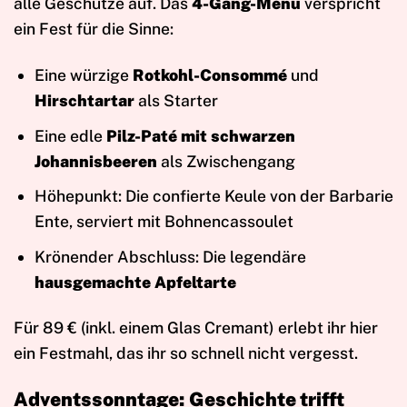
alle Geschütze auf. Das
4-Gang-Menü
verspricht
ein Fest für die Sinne:
Eine würzige
Rotkohl-Consommé
und
Hirschtartar
als Starter
Eine edle
Pilz-Paté mit schwarzen
Johannisbeeren
als Zwischengang
Höhepunkt: Die confierte Keule von der Barbarie
Ente, serviert mit Bohnencassoulet
Krönender Abschluss: Die legendäre
hausgemachte Apfeltarte
Für 89 € (inkl. einem Glas Cremant) erlebt ihr hier
ein Festmahl, das ihr so schnell nicht vergesst.
Adventssonntage: Geschichte trifft