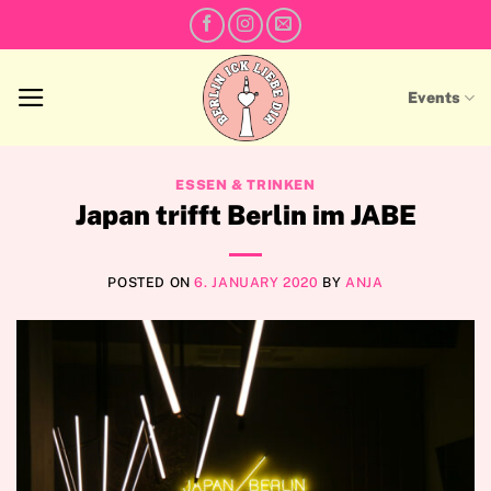
Skip
to
content
Events
ESSEN & TRINKEN
Japan trifft Berlin im JABE
POSTED ON
6. JANUARY 2020
BY
ANJA