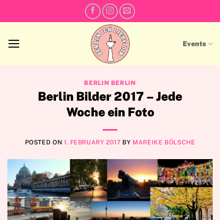
Skip
to
content
Events
BERLIN BERLIN
Berlin Bilder 2017 – Jede
Woche ein Foto
POSTED ON
1. FEBRUARY 2017
BY
MAREIKE BÖLSCHE