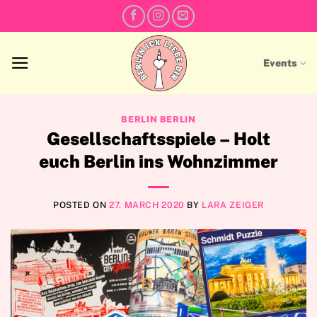
Skip
to
content
Events
BERLIN BERLIN
Gesellschaftsspiele – Holt
euch Berlin ins Wohnzimmer
POSTED ON
27. MARCH 2020
BY
LARA ZEIGER