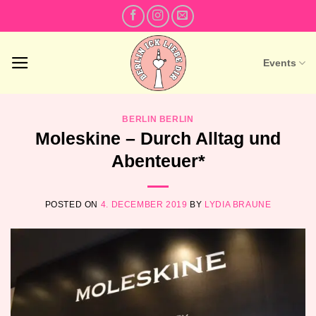
Skip
to
content
Events
BERLIN BERLIN
Moleskine – Durch Alltag und
Abenteuer*
POSTED ON
4. DECEMBER 2019
BY
LYDIA BRAUNE