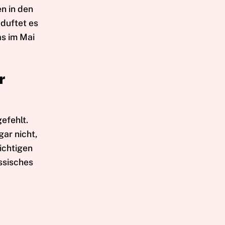
n in den
duftet es
as im Mai
r
gefehlt.
ar nicht,
ichtigen
assisches