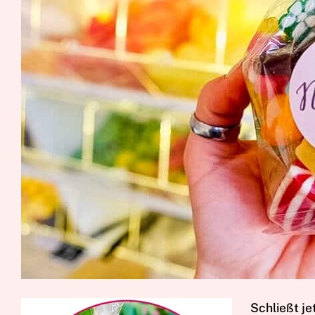
S
chließt j