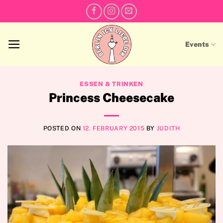
Skip
to
content
Events
ESSEN & TRINKEN
Princess Cheesecake
POSTED ON
12. FEBRUARY 2015
BY
JUDITH