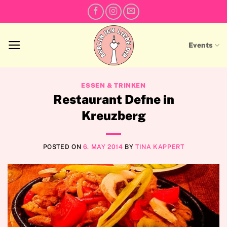
Skip
to
content
Events
ESSEN & TRINKEN
Restaurant Defne in
Kreuzberg
POSTED ON
6. MAY 2014
BY
TINA KAPPERT