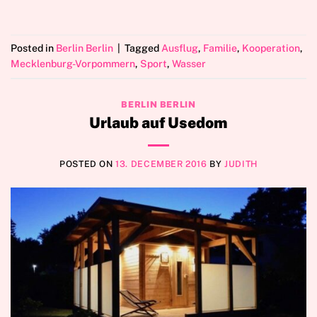
Posted in
Berlin Berlin
|
Tagged
Ausflug
,
Familie
,
Kooperation
,
Mecklenburg-Vorpommern
,
Sport
,
Wasser
BERLIN BERLIN
Urlaub auf Usedom
POSTED ON
13. DECEMBER 2016
BY
JUDITH