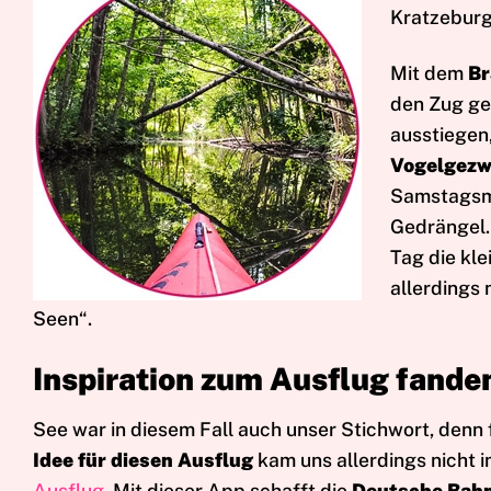
Kratzeburg
Mit dem
Br
den Zug ge
ausstiegen,
Vogelgezw
Samstagsmo
Gedrängel. 
Tag die kl
allerdings
Seen“.
Inspiration zum Ausflug fanden
See war in diesem Fall auch unser Stichwort, denn 
Idee für diesen Ausflug
kam uns allerdings nicht 
Ausflug
. Mit dieser App schafft die
Deutsche Bah