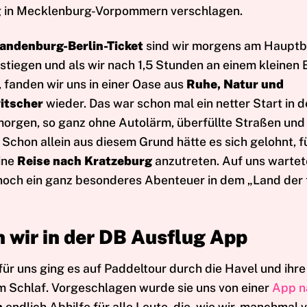
 in Mecklenburg-Vorpommern verschlagen.
andenburg-Berlin-Ticket
sind wir morgens am Hauptb
stiegen und als wir nach 1,5 Stunden an einem kleinen
 fanden wir uns in einer Oase aus
Ruhe, Natur und
itscher
wieder. Das war schon mal ein netter Start in 
rgen, so ganz ohne Autolärm, überfüllte Straßen und
Schon allein aus diesem Grund hätte es sich gelohnt, f
eine
Reise nach Kratzeburg
anzutreten. Auf uns wartet
 noch ein ganz besonderes Abenteuer in dem „Land der
 wir in der DB Ausflug App
für uns ging es auf Paddeltour durch die Havel und ihre
im Schlaf. Vorgeschlagen wurde sie uns von einer
App n
n
endlich Abhilfe für alle Leute, die, wie wir, manchmal