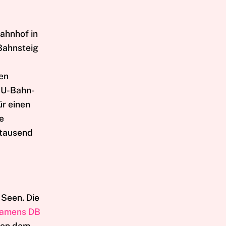
ahnhof in
 Bahnsteig
den
 U-Bahn-
ür einen
e
 tausend
 Seen. Die
amens DB
 von dem