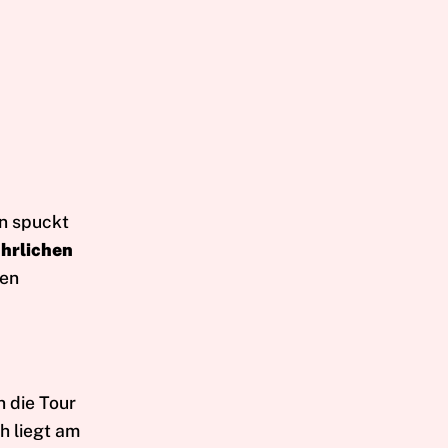
on spuckt
ührlichen
den
n die Tour
h liegt am