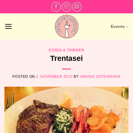
Skip
to
content
Events
ESSEN & TRINKEN
Trentasei
POSTED ON
2. NOVEMBER 2015
BY
SIMONE OSTERMANN