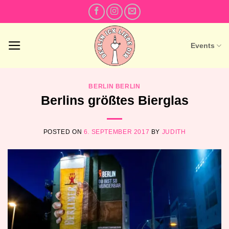
Skip
to
content
Events
BERLIN BERLIN
Berlins größtes Bierglas
POSTED ON
6. SEPTEMBER 2017
BY
JUDITH