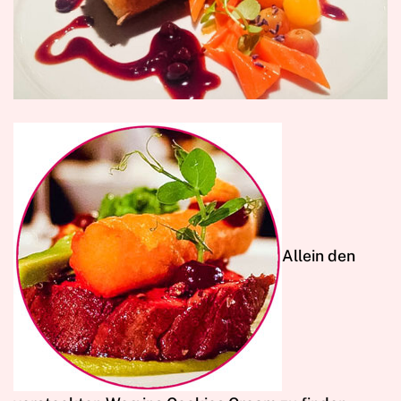
A
llein den