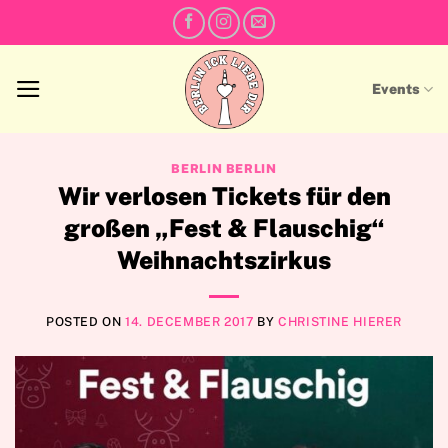
Skip
to
content
Events
BERLIN BERLIN
Wir verlosen Tickets für den
großen „Fest & Flauschig“
Weihnachtszirkus
POSTED ON
14. DECEMBER 2017
BY
CHRISTINE HIERER