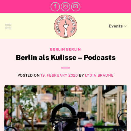
Skip
to
content
Events
BERLIN BERLIN
Berlin als Kulisse – Podcasts
POSTED ON
19. FEBRUARY 2020
BY
LYDIA BRAUNE