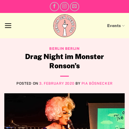
Skip
to
content
Events
BERLIN BERLIN
Drag Night im Monster
Ronson’s
POSTED ON
3. FEBRUARY 2020
BY
PIA BÖSNECKER