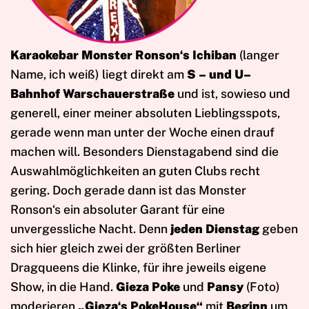
Karaokebar Monster Ronson‘s Ichiban
(langer
Name, ich weiß) liegt direkt am
S – und U–
Bahnhof Warschauerstraße
und ist, sowieso und
generell, einer meiner absoluten Lieblingsspots,
gerade wenn man unter der Woche einen drauf
machen will. Besonders Dienstagabend sind die
Auswahlmöglichkeiten an guten Clubs recht
gering. Doch gerade dann ist das Monster
Ronson‘s ein absoluter Garant für eine
unvergessliche Nacht. Denn
jeden Dienstag
geben
sich hier gleich zwei der größten Berliner
Dragqueens die Klinke, für ihre jeweils eigene
Show, in die Hand.
Gieza Poke
und
Pansy
(Foto)
moderieren
„Gieza‘s PokeHouse“
mit
Beginn
um