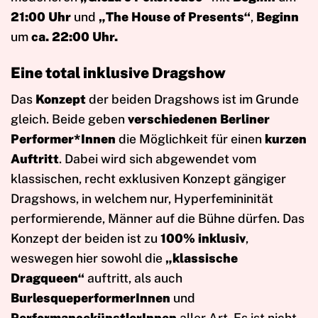
21:00 Uhr
und
„The House of Presents“
,
Beginn
um
ca. 22:00 Uhr.
Eine total inklusive Dragshow
Das
Konzept
der beiden Dragshows ist im Grunde
gleich. Beide geben
verschiedenen Berliner
Performer*Innen
die Möglichkeit für einen
kurzen
Auftritt
. Dabei wird sich abgewendet vom
klassischen, recht exklusiven Konzept gängiger
Dragshows, in welchem nur, Hyperfemininität
performierende, Männer auf die Bühne dürfen. Das
Konzept der beiden ist zu
100% inklusiv
,
weswegen hier sowohl die
„klassische
Dragqueen“
auftritt, als auch
BurlesqueperformerInnen
und
PerformancekünstlerInnen
aller Art. Es ist nicht