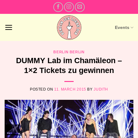
Skip
to
content
Events
BERLIN BERLIN
DUMMY Lab im Chamäleon –
1×2 Tickets zu gewinnen
POSTED ON
11. MARCH 2015
BY
JUDITH