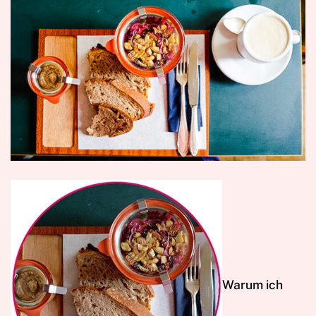
W
arum ich