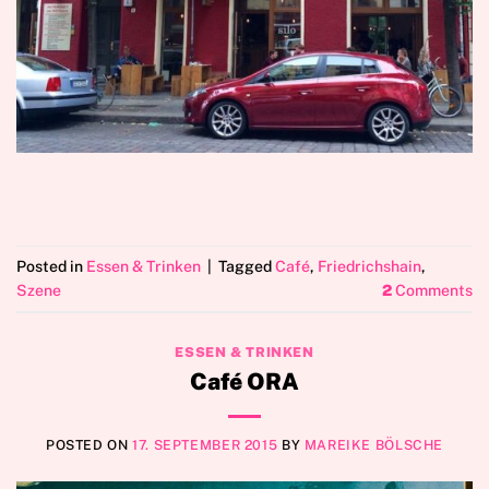
Posted in
Essen & Trinken
|
Tagged
Café
,
Friedrichshain
,
Szene
2
Comments
ESSEN & TRINKEN
Café ORA
POSTED ON
17. SEPTEMBER 2015
BY
MAREIKE BÖLSCHE