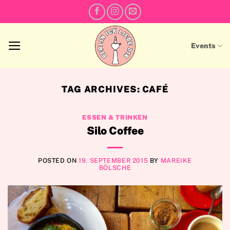
Skip
to
content
Events
TAG ARCHIVES:
CAFÉ
ESSEN & TRINKEN
Silo Coffee
POSTED ON
19. SEPTEMBER 2015
BY
MAREIKE
BÖLSCHE