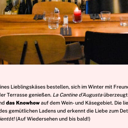
nes Lieblingskäses bestellen, sich im Winter mit Freu
der Terrasse genießen.
La Cantine d’Augusta
überzeug
und
das Knowhow
auf dem Wein- und Käsegebiet. Die li
des gemütlichen Ladens und erkennt die Liebe zum De
ientôt!
(Auf Wiedersehen und bis bald!)