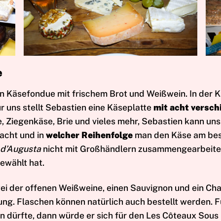
e
 ein Käsefondue mit frischem Brot und Weißwein. In der
uns stellt Sebastien eine Käseplatte
mit acht versc
äse, Ziegenkäse, Brie und vieles mehr, Sebastien kann u
acht und in
welcher Reihenfolge
man den Käse am best
 d’Augusta
nicht mit Großhändlern zusammengearbeitet
ewählt hat.
wei der offenen Weißweine, einen Sauvignon und ein Ch
ng. Flaschen können natürlich auch bestellt werden. F
en dürfte, dann würde er sich für den Les Côteaux Sou