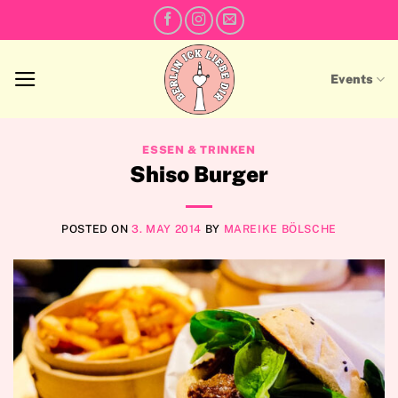
Skip
to
content
Events
ESSEN & TRINKEN
Shiso Burger
POSTED ON
3. MAY 2014
BY
MAREIKE BÖLSCHE