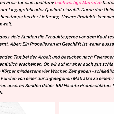
n Preis für eine qualitativ
hochwertige Matratze
bieten
v auf Liegegefühl oder Qualität einzahlt. Durch den Onl
schenstopps bei der Lieferung. Unsere Produkte komm
Umwelt.
dass viele Kunden die Produkte gerne vor dem Kauf test
nt. Aber: Ein Probeliegen im Geschäft ist wenig aussa
genden Tag bei der Arbeit und besuchen nach Feierabe
ütlich erscheinen. Ob wir auf ihr aber auch gut schlafe
m Körper mindestens vier Wochen Zeit geben – schließli
unden von einer durchgelegenen Matratze zu einem neu
en unseren Kunden daher 100 Nächte Probeschlafen. Ist
ab
.