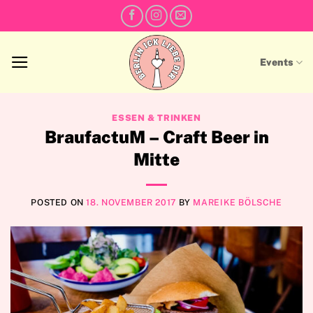
Skip
to
content
Events
ESSEN & TRINKEN
BraufactuM – Craft Beer in
Mitte
POSTED ON
18. NOVEMBER 2017
BY
MAREIKE BÖLSCHE