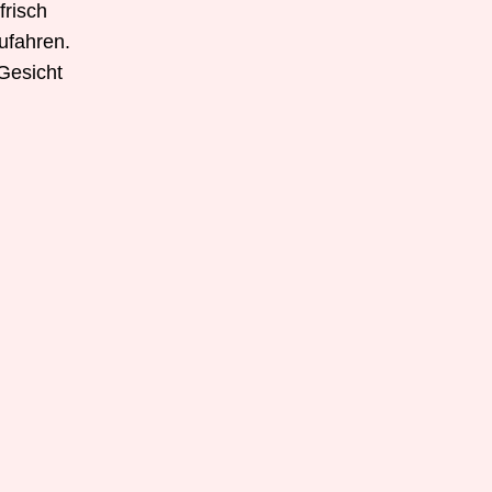
frisch
ufahren.
 Gesicht