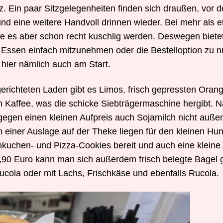
. Ein paar Sitzgelegenheiten finden sich draußen, vor 
nd eine weitere Handvoll drinnen wieder. Bei mehr als 
te es aber schon recht kuschlig werden. Deswegen bietet
 Essen einfach mitzunehmen oder die Bestelloption zu n
 hier nämlich auch am Start.
erichteten Laden gibt es Limos, frisch gepressten Oran
n Kaffee, was die schicke Siebträgermaschine hergibt. N
gegen einen kleinen Aufpreis auch Sojamilch nicht auße
n einer Auslage auf der Theke liegen für den kleinen Hu
mkuchen- und Pizza-Cookies bereit und auch eine kleine
 3,90 Euro kann man sich außerdem frisch belegte Bagel
ucola oder mit Lachs, Frischkäse und ebenfalls Rucola.