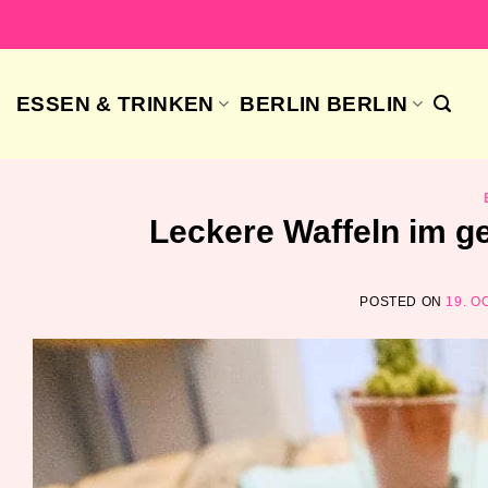
Skip
to
content
ESSEN & TRINKEN
BERLIN BERLIN
Leckere Waffeln im g
POSTED ON
19. O