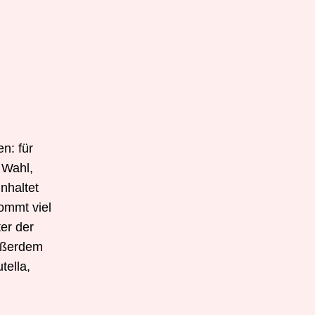
n: für
 Wahl,
nhaltet
kommt viel
er der
außerdem
tella,