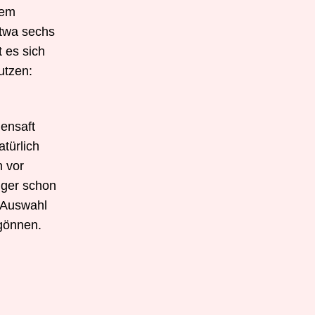
dem
etwa sechs
 es sich
utzen:
gensaft
atürlich
n vor
nger schon
 Auswahl
 gönnen.