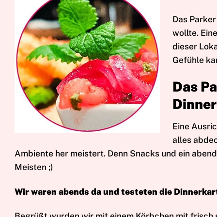
D
as Parker
wollte. Ein
dieser Loka
Gefühle ka
Das Pa
Dinner
Eine Ausric
alles abde
Ambiente her meistert. Denn Snacks und ein abendl
Meisten ;)
Wir waren abends da und testeten die Dinnerkar
Begrüßt wurden wir mit einem Körbchen mit frisch