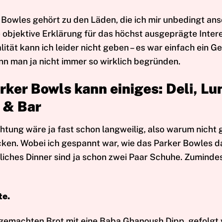
 Bowles gehört zu den Läden, die ich mir unbedingt an
e objektive Erklärung für das höchst ausgeprägte Inter
lität kann ich leider nicht geben – es war einfach ein G
nn man ja nicht immer so wirklich begründen.
rker Bowls kann einiges: Deli, Lu
 & Bar
htung wäre ja fast schon langweilig, also warum nicht 
cken. Wobei ich gespannt war, wie das Parker Bowles 
iches Dinner sind ja schon zwei Paar Schuhe. Zumindes
te.
 gemachten Brot mit eine Baba Ghanoush Dipp, gefolgt