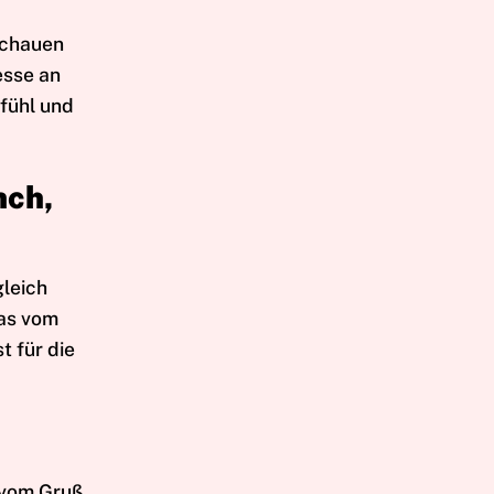
schauen
esse an
efühl und
nch,
gleich
das vom
t für die
 vom Gruß