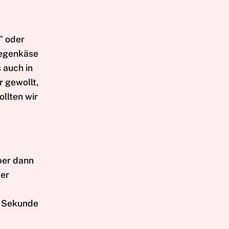
e” oder
Ziegenkäse
 auch in
r gewollt,
llten wir
aber dann
der
n Sekunde