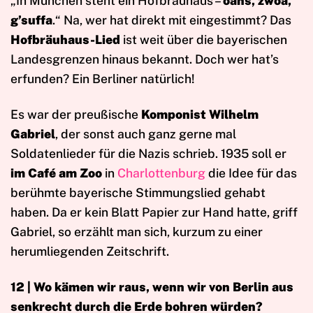
„In München steht ein Hofbräuhaus –
oans, zwoa,
g’suffa
.“ Na, wer hat direkt mit eingestimmt? Das
Hofbräuhaus-Lied
ist weit über die bayerischen
Landesgrenzen hinaus bekannt. Doch wer hat’s
erfunden? Ein Berliner natürlich!
Es war der preußische
Komponist Wilhelm
Gabriel
, der sonst auch ganz gerne mal
Soldatenlieder für die Nazis schrieb. 1935 soll er
im Café am Zoo
in
Charlottenburg
die Idee für das
berühmte bayerische Stimmungslied gehabt
haben. Da er kein Blatt Papier zur Hand hatte, griff
Gabriel, so erzählt man sich, kurzum zu einer
herumliegenden Zeitschrift.
12 | Wo kämen wir raus, wenn wir von Berlin aus
senkrecht durch die Erde bohren würden?