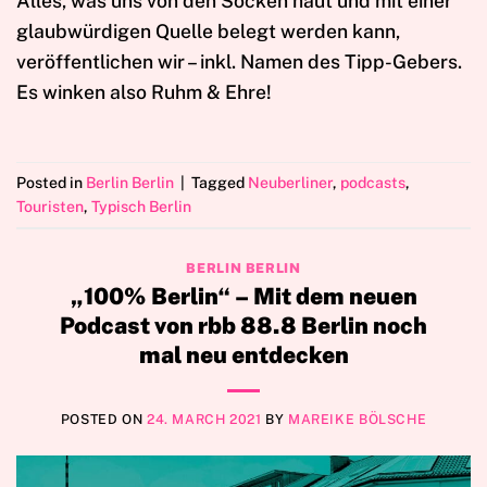
Alles, was uns von den Socken haut und mit einer
glaubwürdigen Quelle belegt werden kann,
veröffentlichen wir – inkl. Namen des Tipp-Gebers.
Es winken also Ruhm & Ehre!
Posted in
Berlin Berlin
|
Tagged
Neuberliner
,
podcasts
,
Touristen
,
Typisch Berlin
BERLIN BERLIN
„100% Berlin“ – Mit dem neuen
Podcast von rbb 88.8 Berlin noch
mal neu entdecken
POSTED ON
24. MARCH 2021
BY
MAREIKE BÖLSCHE