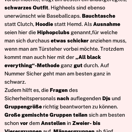
schwarzes Outfit
. Highheels sind ebenso
unerwünscht wie Baseballcaps.
Bauchtasche
statt Clutch,
Hoodie
statt Hemd. Als
Ausnahme
seien hier die
Hiphopclubs
genannt,für welche
man sich durchaus
etwas schicker
anziehen muss,
wenn man am Türsteher vorbei möchte. Trotzdem
kommt man auch hier mit der
„All black
everything“-Methode
ganz
gut
durch. Auf
Nummer Sicher geht man am besten ganz in
schwarz.
Zudem hilft es, die
Fragen
des
Sicherheitspersonals
nach
auflegenden
Djs
und
Gruppengröße
richtig beantworten zu können.
Große gemischte Gruppen teilen
sich am besten
schon
vor
dem
Anstellen
in
Zweier- bis
Vierergruppen
auf.
Männergruppen
ab fünf