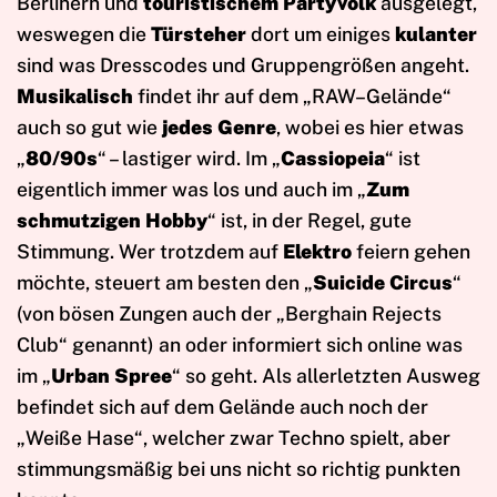
Berlinern und
touristischem Partyvolk
ausgelegt,
weswegen die
Türsteher
dort um einiges
kulanter
sind was Dresscodes und Gruppengrößen angeht.
Musikalisch
findet ihr auf dem „RAW–Gelände“
auch so gut wie
jedes Genre
, wobei es hier etwas
„
80/90s
“ – lastiger wird. Im „
Cassiopeia
“ ist
eigentlich immer was los und auch im „
Zum
schmutzigen Hobby
“ ist, in der Regel, gute
Stimmung. Wer trotzdem auf
Elektro
feiern gehen
möchte, steuert am besten den „
Suicide Circus
“
(von bösen Zungen auch der „Berghain Rejects
Club“ genannt) an oder informiert sich online was
im „
Urban Spree
“ so geht. Als allerletzten Ausweg
befindet sich auf dem Gelände auch noch der
„Weiße Hase“, welcher zwar Techno spielt, aber
stimmungsmäßig bei uns nicht so richtig punkten