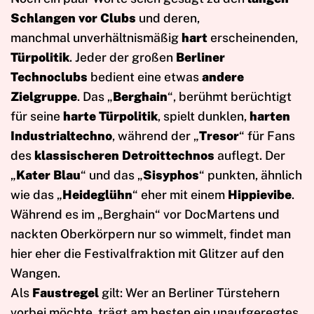
Schlangen vor Clubs
und deren,
manchmal unverhältnismäßig
hart
erscheinenden,
Türpolitik
. Jeder der großen
Berliner
Technoclubs
bedient eine etwas
andere
Zielgruppe
. Das „
Berghain
“, berühmt berüchtigt
für seine
harte Türpolitik
, spielt dunklen,
harten
Industrialtechno
, während der „
Tresor
“ für Fans
des
klassischeren Detroittechnos
auflegt. Der
„
Kater Blau
“ und das „
Sisyphos
“ punkten, ähnlich
wie das „
Heideglühn
“ eher mit einem
Hippievibe
.
Während es im „Berghain“ vor DocMartens und
nackten Oberkörpern nur so wimmelt, findet man
hier eher die Festivalfraktion mit Glitzer auf den
Wangen.
Als
Faustregel
gilt: Wer an Berliner Türstehern
vorbei möchte, trägt am besten ein unaufgeregtes,