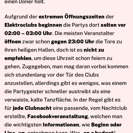
einen Döner holt.
Aufgrund der
extremen Öffnungszeiten
der
Elektroclubs beginnen
die Partys dort
selten vor
02:00 – 03:00 Uhr
. Die meisten Veranstalter
öffnen
zwar schon
gegen 23:00 Uhr
die Tore zu
ihren heiligen Hallen, doch ist es
nicht zu
empfehlen
, um diese Uhrzeit schon feiern zu
gehen. Zugegeben, man mag daran vorbei kommen
sich stundenlang vor der Tür des Clubs
anzustellen, allerdings gibt es weniges, was einem
die Partygeister schneller austreibt als eine
verwaiste, kalte Tanzfläche. In der Regel gibt es
für
jede Clubnacht
eine passende, vom Nachtclub
erstellte,
Facebookveranstaltung
, welchen man
die wichtigsten
Informationen
, wie
Beginn oder
Line–up
, entnehmen kann. Wer „
on a budget
“