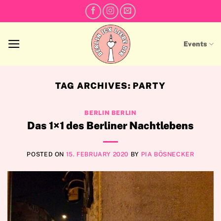
Skip
to
content
Events
TAG ARCHIVES:
PARTY
BERLIN BERLIN
Das 1×1 des Berliner Nachtlebens
POSTED ON
15. FEBRUARY 2020
BY
PIA BÖSNECKER