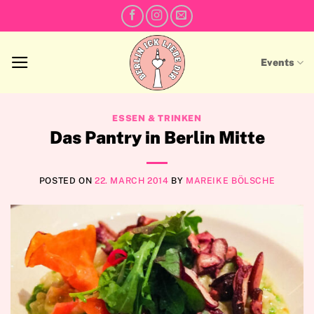
Skip
to
content
Events
ESSEN & TRINKEN
Das Pantry in Berlin Mitte
POSTED ON
22. MARCH 2014
BY
MAREIKE BÖLSCHE