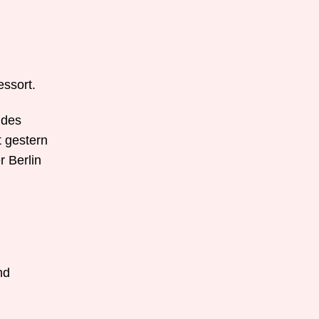
essort.
 des
t gestern
r Berlin
nd