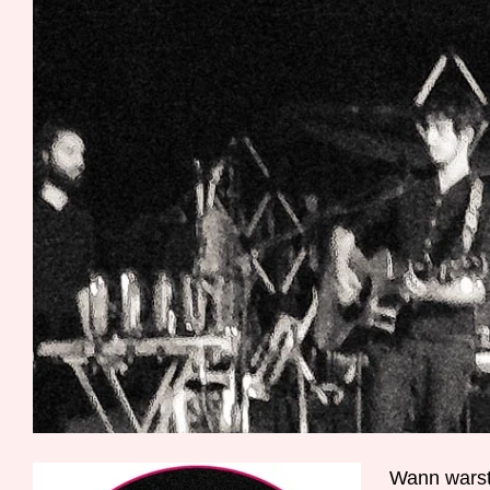
W
ann warst