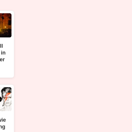
ll
 in
er
wie
ng