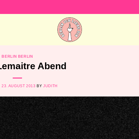
BERLIN BERLIN
Lemaitre Abend
N
23. AUGUST 2013
BY
JUDITH