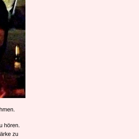
ahmen.
u hören.
tärke zu