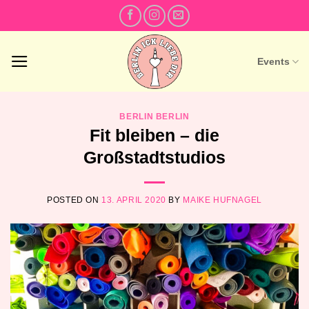
Skip
to
content
Events
BERLIN BERLIN
Fit bleiben – die
Großstadtstudios
POSTED ON
13. APRIL 2020
BY
MAIKE HUFNAGEL