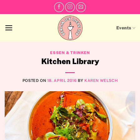
Skip
to
content
Events
ESSEN & TRINKEN
Kitchen Library
POSTED ON
18. APRIL 2016
BY
KAREN WELSCH