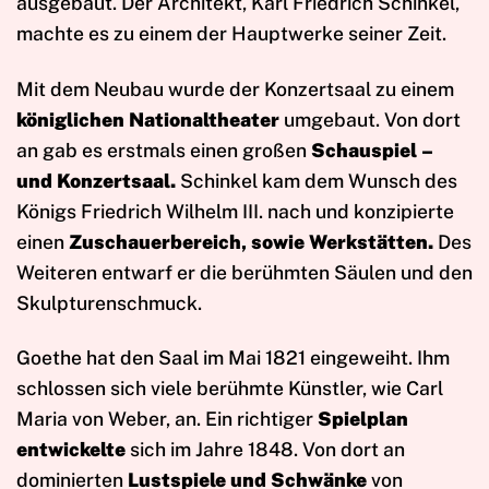
ausgebaut. Der Architekt, Karl Friedrich Schinkel,
machte es zu einem der Hauptwerke seiner Zeit.
Mit dem Neubau wurde der Konzertsaal zu einem
königlichen Nationaltheater
umgebaut. Von dort
an gab es erstmals einen großen
Schauspiel –
und Konzertsaal.
Schinkel kam dem Wunsch des
Königs Friedrich Wilhelm III. nach und konzipierte
einen
Zuschauerbereich, sowie Werkstätten.
Des
Weiteren entwarf er die berühmten Säulen und den
Skulpturenschmuck.
Goethe hat den Saal im Mai 1821 eingeweiht. Ihm
schlossen sich viele berühmte Künstler, wie Carl
Maria von Weber, an. Ein richtiger
Spielplan
entwickelte
sich im Jahre 1848. Von dort an
dominierten
Lustspiele und Schwänke
von