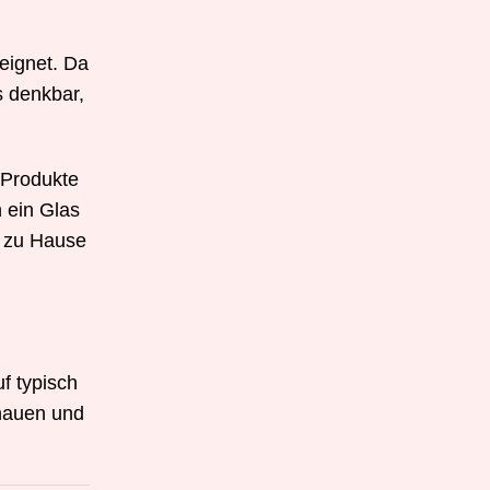
eeignet. Da
s denkbar,
 Produkte
 ein Glas
d zu Hause
uf typisch
chauen und