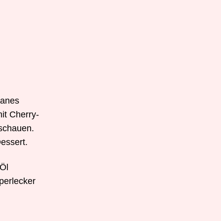
ganes
it Cherry-
uschauen.
essert.
 Öl
perlecker