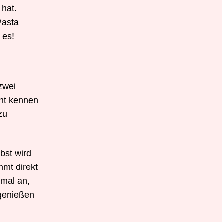
 hat.
Pasta
 es!
 zwei
ant kennen
zu
bst wird
mmt direkt
nmal an,
 genießen