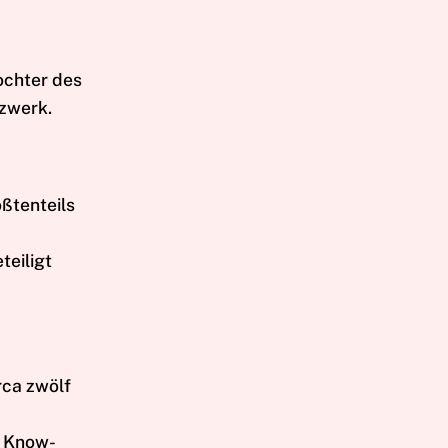
ochter des
tzwerk.
ßtenteils
teiligt
rca zwölf
n Know-