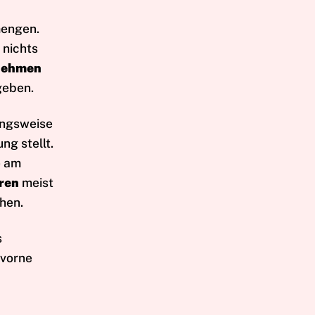
mengen.
 nichts
nehmen
eben.
ungsweise
ng stellt.
e am
eren
meist
hen.
s
vorne