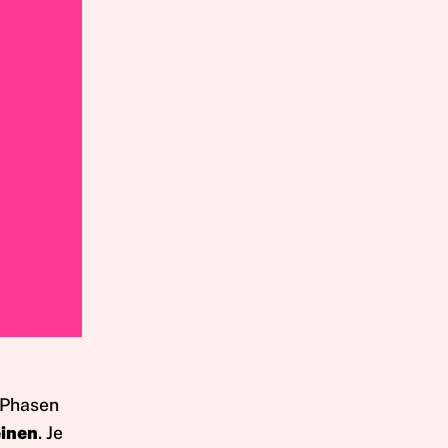
n Phasen
einen
. Je