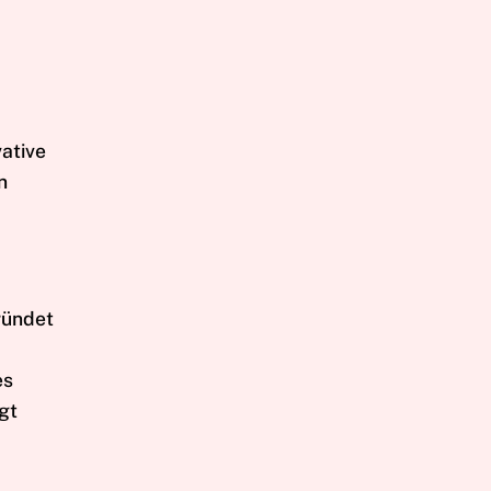
ative
n
ründet
es
gt