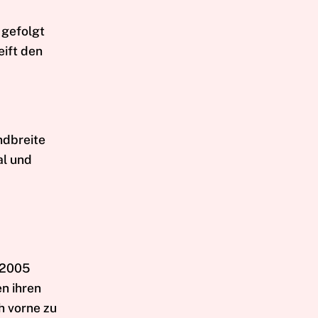
 gefolgt
eift den
ndbreite
al und
t 2005
en ihren
h vorne zu