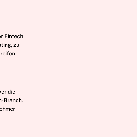
er Fintech
ting, zu
reifen
er die
h-Branch.
nehmer