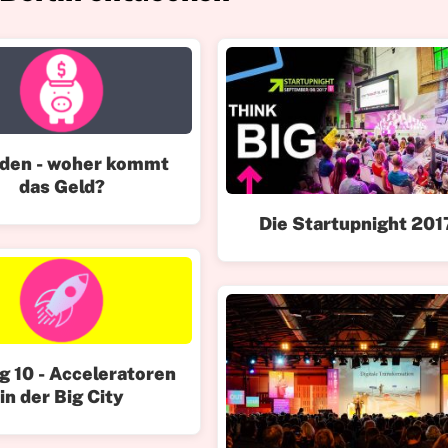
den - woher kommt
das Geld?
Die Startupnight 201
ig 10 - Acceleratoren
in der Big City