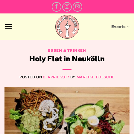
Skip
to
content
Events
ESSEN & TRINKEN
Holy Flat in Neukölln
POSTED ON
2. APRIL 2017
BY
MAREIKE BÖLSCHE