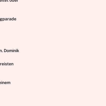
itet oder
ogparade
n. Dominik
ereisten
einem