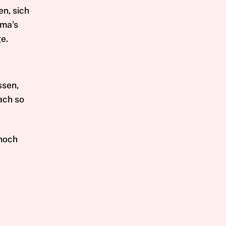
n, sich
Oma’s
e.
ssen,
ach so
noch