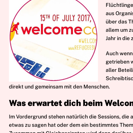
Flüchtlinge
aus Organi
über das Th
allem um z
Jahr in die
Auch wenn 
getrieben w
aller Betei
Schreibtis
direkt und gemeinsam mit den Menschen.
Was erwartet dich beim Welc
Im Vordergrund stehen natürlich die Sessions, die
etwas zu sagen hat oder dem ein bestimmtes Thema