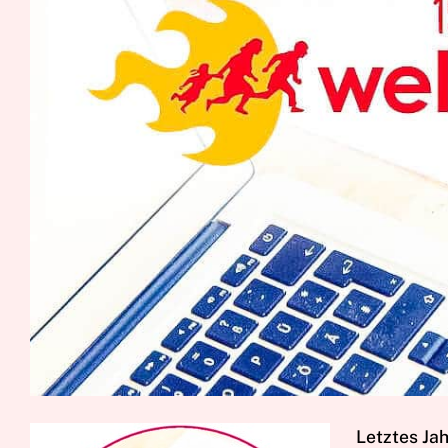
L
etztes Ja