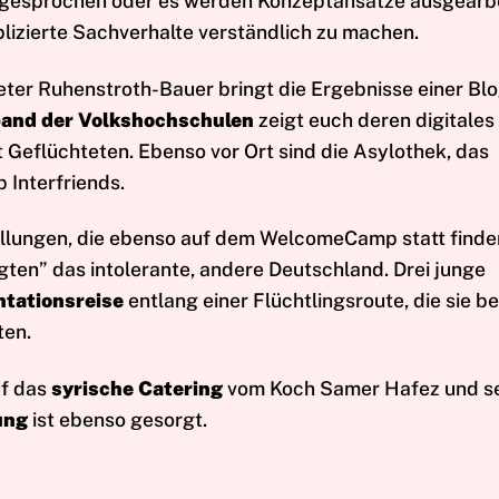
 gesprochen oder es werden Konzeptansätze ausgearbe
plizierte Sachverhalte verständlich zu machen.
ter Ruhenstroth-Bauer bringt die Ergebnisse einer Bl
and der Volkshochschulen
zeigt euch deren digitales
 Geflüchteten. Ebenso vor Ort sind die Asylothek, das
 Interfriends.
ellungen, die ebenso auf dem WelcomeCamp statt finde
en” das intolerante, andere Deutschland. Drei junge
tationsreise
entlang einer Flüchtlingsroute, die sie b
ten.
uf das
syrische Catering
vom Koch Samer Hafez und s
ung
ist ebenso gesorgt.