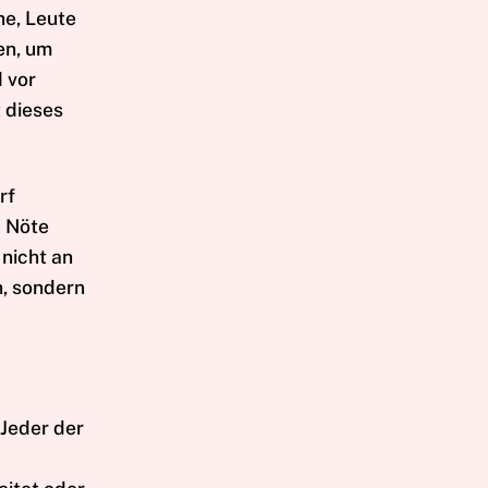
he, Leute
en, um
d vor
 dieses
rf
d Nöte
 nicht an
n, sondern
 Jeder der