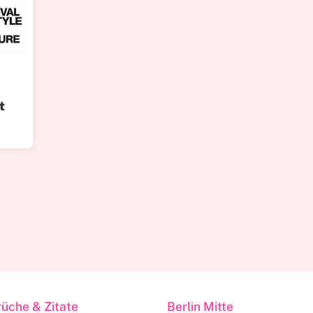
y
t
rüche & Zitate
Berlin Mitte