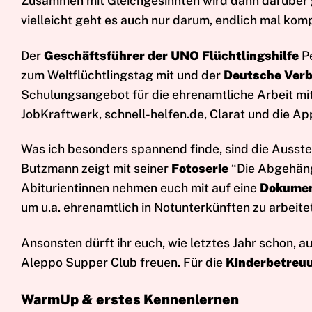
Zusammen mit Gleichgesinnten wird dann darüber
vielleicht geht es auch nur darum, endlich mal kom
Der
Geschäftsführer der UNO Flüchtlingshilfe
Pe
zum Weltflüchtlingstag mit und der
Deutsche Verb
Schulungsangebot für die ehrenamtliche Arbeit mit
JobKraftwerk, schnell-helfen.de, Clarat und die App
Was ich besonders spannend finde, sind die Ausst
Butzmann zeigt mit seiner
Fotoserie
“Die Abgehängt
Abiturientinnen nehmen euch mit auf eine
Dokumen
um u.a. ehrenamtlich in Notunterkünften zu arbeite
Ansonsten dürft ihr euch, wie letztes Jahr schon, a
Aleppo Supper Club freuen. Für die
Kinderbetreu
WarmUp & erstes Kennenlernen