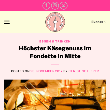
Skip
to
content
Events
ESSEN & TRINKEN
Höchster Käsegenuss im
Fondette in Mitte
POSTED ON
23. NOVEMBER 2017
BY
CHRISTINE HIERER