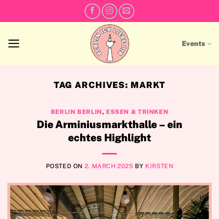
Skip
to
content
Events
TAG ARCHIVES:
MARKT
BERLIN BERLIN
,
ESSEN & TRINKEN
Die Arminiusmarkthalle – ein
echtes Highlight
POSTED ON
2. MARCH 2025
BY
KIRSTEN