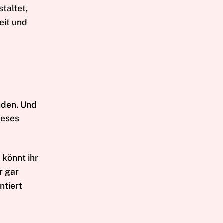
taltet,
eit und
nden. Und
ieses
 könnt ihr
r gar
ntiert