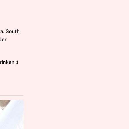
.a. South
der
inken ;)