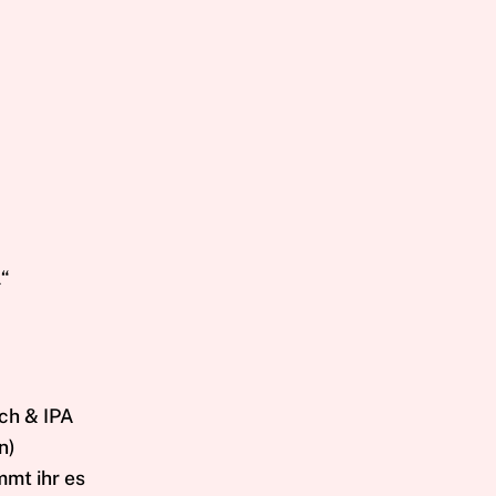
l“
ich & IPA
n)
mmt ihr es